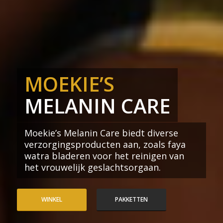
MOEKIE’S
MELANIN CARE
Moekie’s Melanin Care biedt diverse
verzorgingsproducten aan, zoals faya
watra bladeren voor het reinigen van
het vrouwelijk geslachtsorgaan.
WINKEL
PAKKETTEN