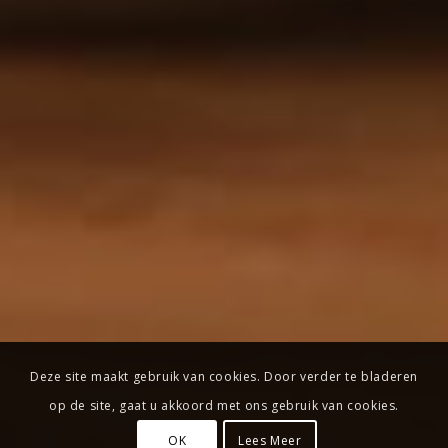
Deze site maakt gebruik van cookies. Door verder te bladeren
op de site, gaat u akkoord met ons gebruik van cookies.
OK
Lees Meer