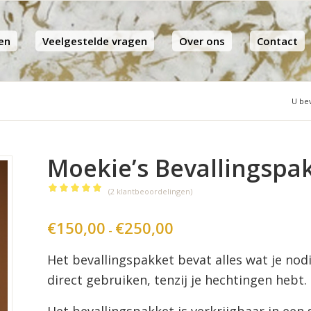
en
Veelgestelde vragen
Over ons
Contact
U bev
Moekie’s Bevallingspa
(
2
klantbeoordelingen)
Gewaardeerd
5.00
op 5
€
150,00
€
250,00
Prijsklasse:
-
gebaseerd
€150,00
Het bevallingspakket bevat alles wat je nodi
tot
op
2
€250,00
direct gebruiken, tenzij je hechtingen hebt.
klant
waarderingen
Het bevallingspakket is verkrijgbaar in een