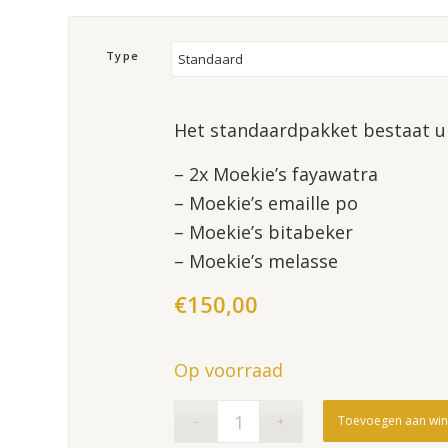
Type
Het standaardpakket bestaat ui
– 2x Moekie’s fayawatra
– Moekie’s emaille po
– Moekie’s bitabeker
– Moekie’s melasse
€
150,00
Op voorraad
Toevoegen aan wi