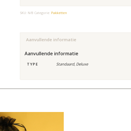
Alternative:
SKU:
N/B
Categorie:
Pakketten
Aanvullende informatie
Aanvullende informatie
TYPE
Standaard, Deluxe