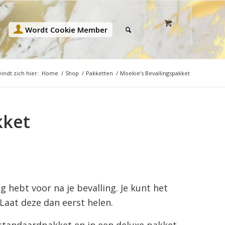
Wordt Cookie Member
indt zich hier:
Home
/
Shop
/
Pakketten
/
Moekie’s Bevallingspakket
kket
g hebt voor na je bevalling. Je kunt het
 Laat deze dan eerst helen.
 standaardpakket en in een deluxe pakket.