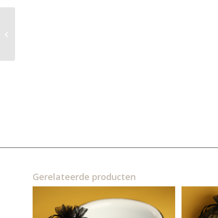
Moekie’s Fayawatra
set
Gerelateerde producten